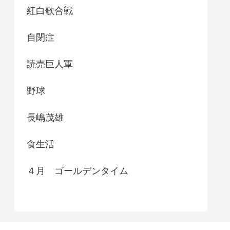
紅白歌合戦
自閉症
読売巨人軍
野球
長嶋茂雄
食生活
４月 ゴールデンタイム