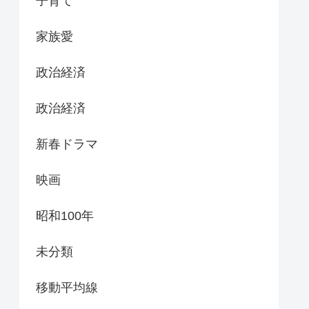
子育て
家族愛
政治経済
政治経済
新春ドラマ
映画
昭和100年
未分類
移動平均線