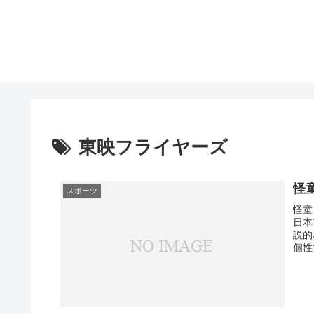
東映フライヤーズ
怪
スポーツ
怪童
日本
説的
個性