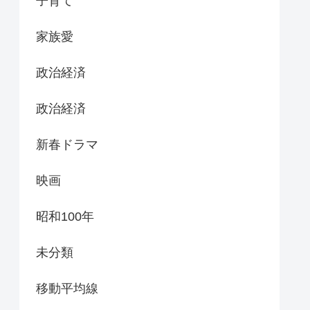
子育て
家族愛
政治経済
政治経済
新春ドラマ
映画
昭和100年
未分類
移動平均線