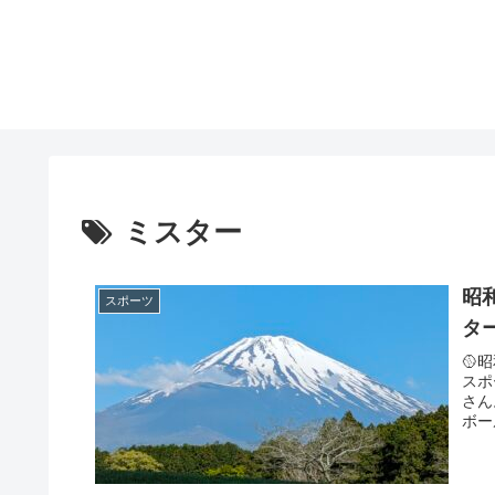
ミスター
昭
スポーツ
タ
🥎
スポ
さん
ボー