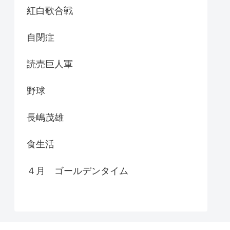
紅白歌合戦
自閉症
読売巨人軍
野球
長嶋茂雄
食生活
４月 ゴールデンタイム