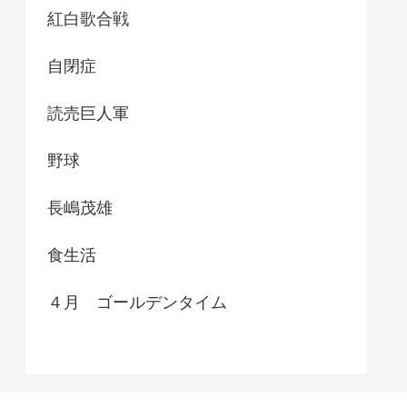
紅白歌合戦
自閉症
読売巨人軍
野球
長嶋茂雄
食生活
４月 ゴールデンタイム