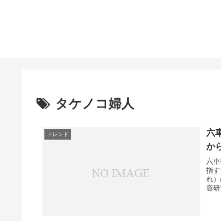
タケノコ婦人
六
トレンド
か
六車
指す
れ）
容研