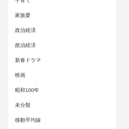
子育て
家族愛
政治経済
政治経済
新春ドラマ
映画
昭和100年
未分類
移動平均線