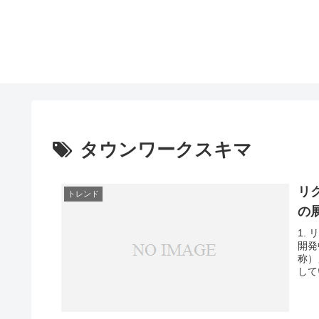
タウンワークスキマ
リ
トレンド
の
1.
開発
称）
して