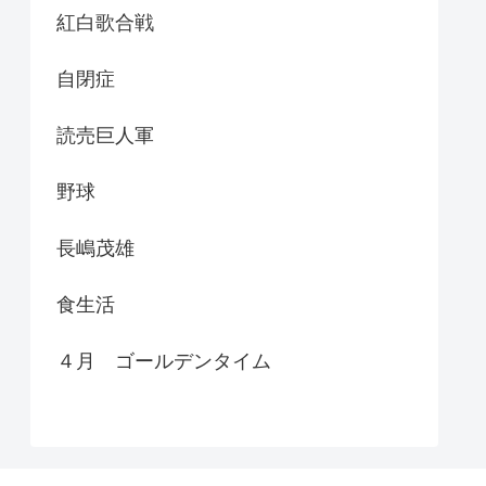
紅白歌合戦
自閉症
読売巨人軍
野球
長嶋茂雄
食生活
４月 ゴールデンタイム