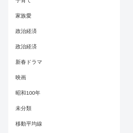
子育て
家族愛
政治経済
政治経済
新春ドラマ
映画
昭和100年
未分類
移動平均線