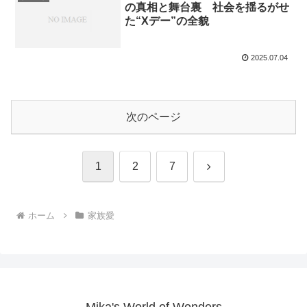
の真相と舞台裏 社会を揺るがせ
た“Xデー”の全貌
2025.07.04
次のページ
次
1
2
7
へ
ホーム
家族愛